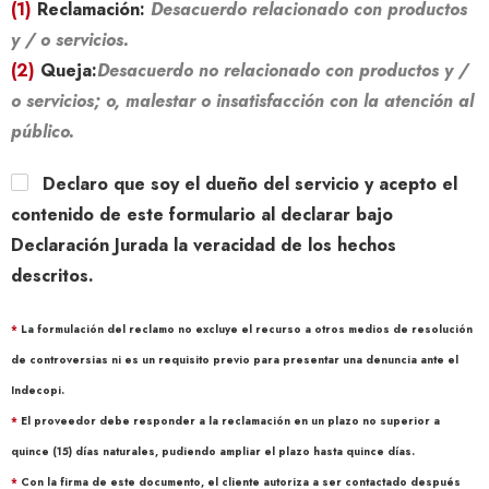
(1)
Reclamación:
Desacuerdo relacionado con productos
y / o servicios.
(2)
Queja:
Desacuerdo no relacionado con productos y /
o servicios; o, malestar o insatisfacción con la atención al
público.
Declaro que soy el dueño del servicio y acepto el
contenido de este formulario al declarar bajo
Declaración Jurada la veracidad de los hechos
descritos.
*
La formulación del reclamo no excluye el recurso a otros medios de resolución
de controversias ni es un requisito previo para presentar una denuncia ante el
Indecopi.
*
El proveedor debe responder a la reclamación en un plazo no superior a
quince (15) días naturales, pudiendo ampliar el plazo hasta quince días.
*
Con la firma de este documento, el cliente autoriza a ser contactado después