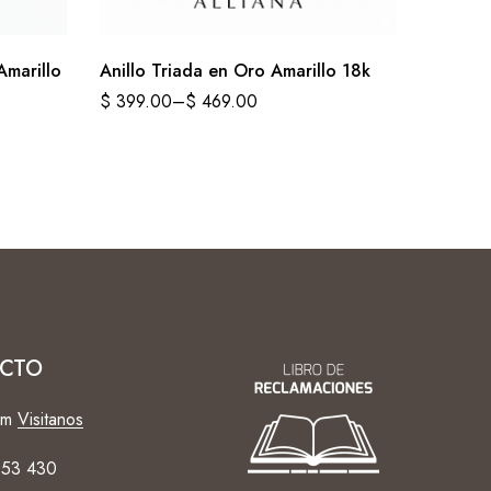
Amarillo
Anillo Triada en Oro Amarillo 18k
Piercin
Natural
$
399.00
–
$
469.00
$
319.0
CTO
om
Visitanos
253 430