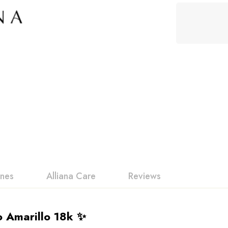
ones
Alliana Care
Reviews
 Amarillo 18k ✨