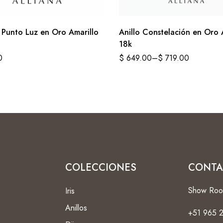
 Punto Luz en Oro Amarillo
Anillo Constelación en Oro 
18k
0
$
649.00
–
$
719.00
COLECCIONES
CONTA
Show Ro
Iris
Anillos
+51 965 