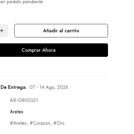
 en pedido pendiente
Añadir al carrito
Comprar Ahora
 De Entrega:
07 - 14 Ago, 2026
AR-OR00321
Aretes
Aretes
,
Corazon
,
Oro